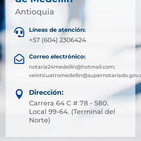
Antioquia
Líneas de atención:

+57 (604) 2306424
Correo electrónico:

notaria24medellin@hotmail.com;
veinticuatromedellin@supernotariado.gov.
Dirección:

Carrera 64 C # 78 - 580.
Local 99-64. (Terminal del
Norte)