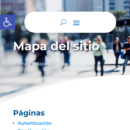
Abrir barra de herramientas
Mapa del sitio
Home
Mapa del sitio
9
Páginas
Autenticación