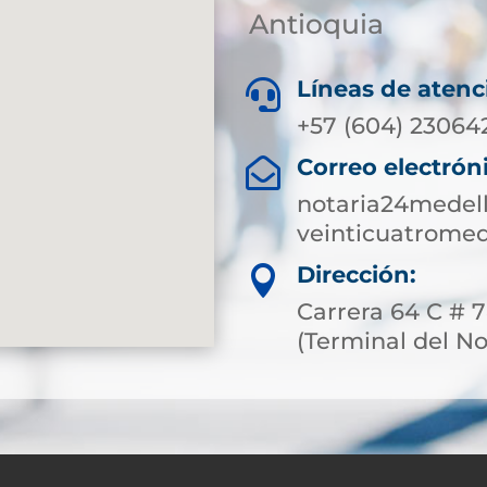
Antioquia
Líneas de atenc

+57 (604) 23064
Correo electrón

notaria24medel
veinticuatromed
Dirección:

Carrera 64 C # 7
(Terminal del No