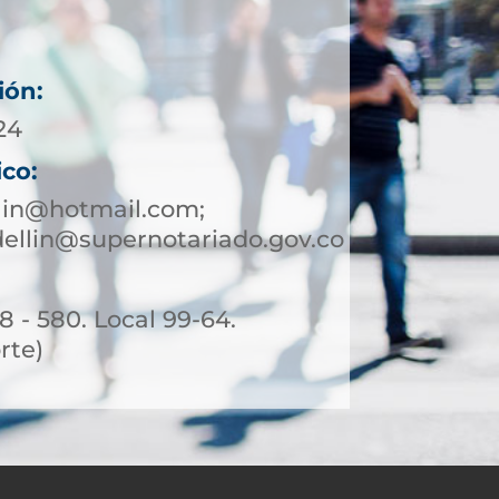
ión:
24
ico:
lin@hotmail.com;
ellin@supernotariado.gov.co
8 - 580. Local 99-64.
rte)