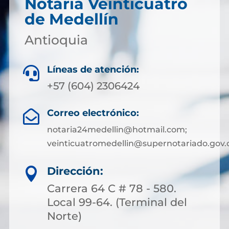
Notaría Veinticuatro
de Medellín
Antioquia
Líneas de atención:

+57 (604) 2306424
Correo electrónico:

notaria24medellin@hotmail.com;
veinticuatromedellin@supernotariado.gov.
Dirección:

Carrera 64 C # 78 - 580.
Local 99-64. (Terminal del
Norte)