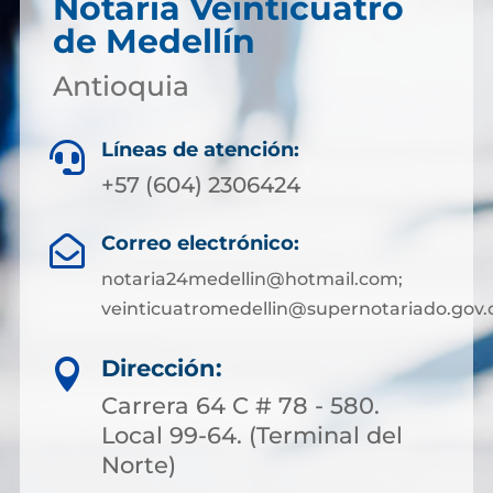
Notaría Veinticuatro
de Medellín
Antioquia
Líneas de atención:

+57 (604) 2306424
Correo electrónico:

notaria24medellin@hotmail.com;
veinticuatromedellin@supernotariado.gov.
Dirección:

Carrera 64 C # 78 - 580.
Local 99-64. (Terminal del
Norte)