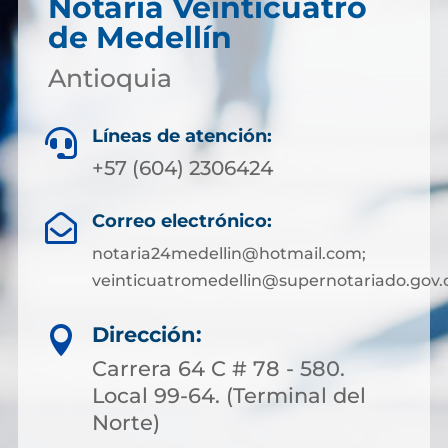
Notaría Veinticuatro
de Medellín
Antioquia
Líneas de atención:

+57 (604) 2306424
Correo electrónico:

notaria24medellin@hotmail.com;
veinticuatromedellin@supernotariado.gov.
Dirección:

Carrera 64 C # 78 - 580.
Local 99-64. (Terminal del
Norte)